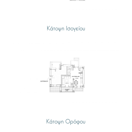
Κάτοψη Ισογείου
Κάτοψη Ορόφου